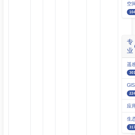
空
10
专
业
遥
30
GIS
22
应
生
31