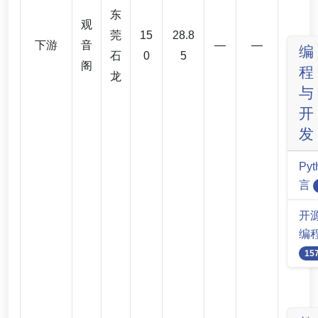
东
观
莞
15
28.8
下游
音
—
—
编
石
0
5
阁
程
龙
与
开
发
Py
言
开源
编
15