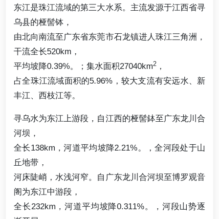
东江是珠江流域的第三大水系。主流发源于江西省寻
乌县的桠髻钵，
由北向南流至广东省东莞市石龙镇进人珠江三角洲，
干流全长520km，
2
平均坡降0.39%。；集水面积27040km
，
占全珠江流域面积的5.96%，较大支流有安远水、新
丰江、西枝江等。
寻乌水为东江上游段，自江西的桠髻鉢至广东龙川合
河坝，
全长138km，河道平均坡降2.21%。，全河段处于山
丘地带，
河床陡峭，水浅河窄。自广东龙川合河坝至博罗观音
阁为东江中游段，
全长232km，河道平均坡降0.311%。，河段山势逐