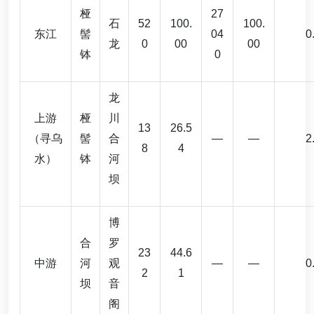
桠
27
石
52
100.
100.
东江
髻
04
0
龙
0
00
00
钵
0
龙
上游
桠
川
13
26.5
（寻乌
髻
合
—
—
2
8
4
水）
钵
河
坝
博
合
罗
23
44.6
中游
河
观
—
—
0
2
1
坝
音
阁