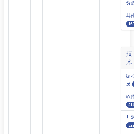
资
其
16
技
术
编
发
软
41
开源
32