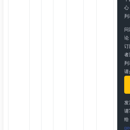
心
列
问
论 
订
者
列
请
发言
请
给
ge