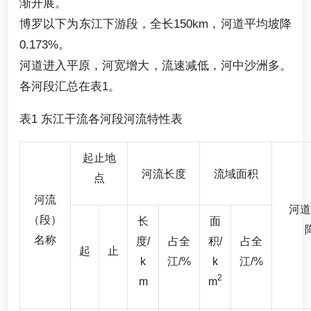
渐开展。
博罗以下为东江下游段，全长150km，河道平均坡降
0.173%。
河道进入平原，河宽增大，流速减低，河中沙洲多。
各河段汇总在表1。
表1 东江干流各河段河流特性表
起止地
河流长度
流域面积
点
河流
河道
（段）
长
面
名称
度/
占全
积/
占全
起
止
k
江/%
k
江/%
2
m
m