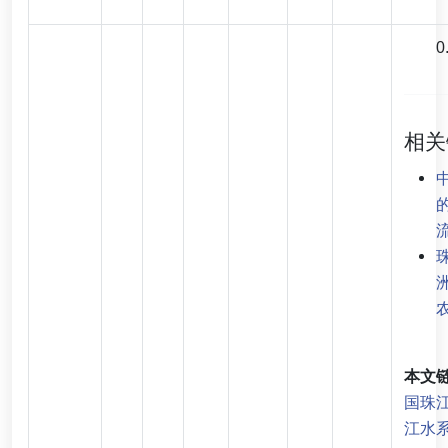
0
相关
本文链
国珠
江水