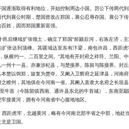
齐国逐渐取得有利地位，开始控制周边小国。厉公下传两代到
两代到襄公时期，楚国曾攻占郑国，襄公忍辱存国。襄公下传
助百姓，因而郑国重新富强。
十邑后继续扩张领土，确立了郑国“前颍后河，右洛左济，主
的扩张达到顶峰。其疆域达至东有汴梁，南包许昌，西距虎
心，纵横约一、二百里之间。“其地有开封府之祥符、兰阳、
凡一州十一县。亦兼涉杞县，与楚接界。陈留与陈接界。封丘
县本楚以饵郑，旋复为楚夺。又阑入卫辉府之延津县，河南府
府之睢州，其地俱在今河南一省。其阑入直隶大名府之长垣县
东至牛首（今陈留镇西南、通许县东北的牛首城），东南至鄢
虎牢接黄河，拥有今河南省中心腹地地区。
西距虎牢，北越黄河，略有今河南北部半省之中部，地处当
之北是卫国。