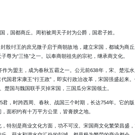
诸侯国，国都商丘。周初被周天子封为公爵，国君子姓。
，封殷纣王的庶兄微子启于商朝故地，建立宋国，都城为商
子尊为“三恪”之一。以奉商朝祖先的宗祀，继承商文化。
作为盟主，成为春秋五霸之一。公元前638年，宋、楚泓
末代国君宋康王“行王政”，即实行政治改革，宋国强盛起来
国、楚国与魏国联手灭掉宋国，三国瓜分宋国领土。
5君，时跨西周、春秋、战国三个时期，长达754年。它的
间，面积约有十万平方公里，皆膏腴之地。
化，特别是商业文化方面，功不可没。宋国商文化繁荣昌盛，
陶丘，获水和泗水交汇处的彭城，都是极为繁荣的商业都会。