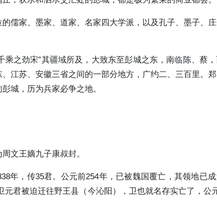
位的儒家、墨家、道家、名家四大学派，以及孔子、墨子、庄
五千乘之劲宋”其疆域所及，大致东至彭城之东，南临陈、蔡
东、江苏、安徽三省之间的一部分地方，广约二、三百里。郑
的彭城，历为兵家必争之地。
为周文王嫡九子康叔封。
8年，传35君。公元前254年，已被魏国覆亡，其领地已
年卫元君被迫迁往野王县（今沁阳），卫也就名存实亡了，公元