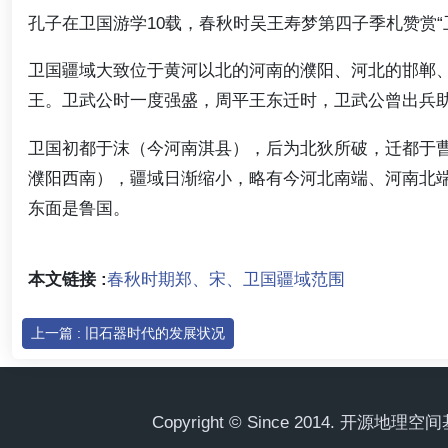
孔子在卫国游学10载，春秋时吴王寿梦第四子季札赞赏“
卫国疆域大致位于黄河以北的河南的濮阳、河北的邯郸
王。卫武公时一度强盛，周平王东迁时，卫武公曾出兵
卫国初都于沫（今河南淇县），后为北狄所破，迁都于
濮阳西南），疆域日渐缩小，略有今河北南端、河南北
东面是鲁国。
本文链接 :
春秋时期郑、宋、卫国疆域范围
上一篇 : 旧石器时代的发展状况
Copyright © Since 2014. 开源