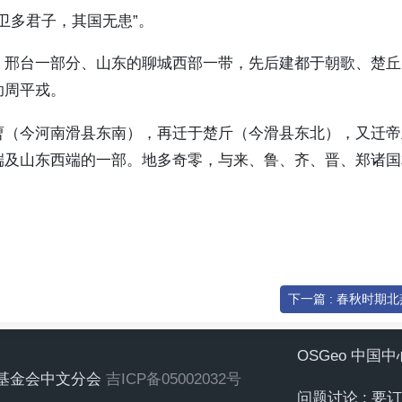
卫多君子，其国无患”。
、邢台一部分、山东的聊城西部一带，先后建都于朝歌、楚丘
助周平戎。
曹（今河南滑县东南），再迁于楚斤（今滑县东北），又迁帝
端及山东西端的一部。地多奇零，与来、鲁、齐、晋、郑诸国
下一篇 : 春秋时期
OSGeo 中国
地理空间基金会中文分会
吉ICP备05002032号
问题讨论 : 