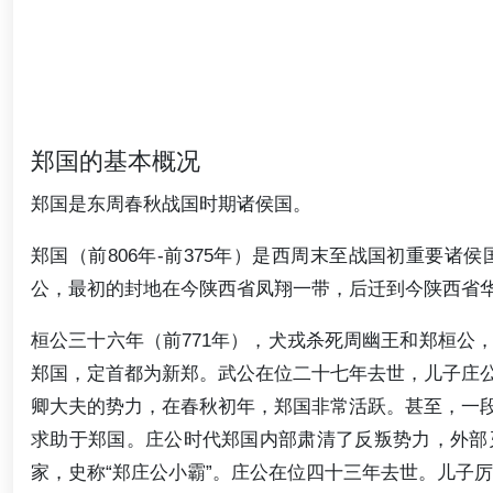
郑国的基本概况
郑国是东周春秋战国时期诸侯国。
郑国（前806年-前375年）是西周末至战国初重要
公，最初的封地在今陕西省凤翔一带，后迁到今陕西省
桓公三十六年（前771年），犬戎杀死周幽王和郑桓公
郑国，定首都为新郑。武公在位二十七年去世，儿子庄
卿大夫的势力，在春秋初年，郑国非常活跃。甚至，一
求助于郑国。庄公时代郑国内部肃清了反叛势力，外部
家，史称“郑庄公小霸”。庄公在位四十三年去世。儿子