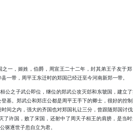
诸侯国之一，姬姓，伯爵，周宣王二十二年，封其弟王子友于
华县一带，周平王东迁时的郑国已经迁至今河南新郑一带。
，桓公之子武公即位，继位的郑武公攻灭郐和东虢国，建立
公登基。郑武公和郑庄公都是周平王手下的卿士，很好的控制
段时间之内，强大的齐国也对郑国礼让三分，曾跟随郑国讨伐
灭了许国，败了宋国，还射中了周天子桓王的肩膀，是当时
厉公驱逐世子忽自立为君。