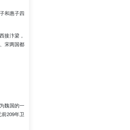
子和惠子四
，西接汴梁，
、宋两国都
成为魏国的一
前209年卫