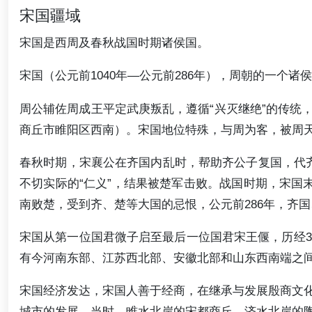
宋国疆域
宋国是西周及春秋战国时期诸侯国。
宋国（公元前1040年—公元前286年），周朝的一个
周公辅佐周成王平定武庚叛乱，遵循“兴灭继绝”的传统
商丘市睢阳区西南）。宋国地位特殊，与周为客，被周天
春秋时期，宋襄公在齐国内乱时，帮助齐公子复国，代齐
不切实际的“仁义”，结果被楚军击败。战国时期，宋国
南败楚，受到齐、楚等大国的忌恨，公元前286年，齐
宋国从第一位国君微子启至最后一位国君宋王偃，历经3
有今河南东部、江苏西北部、安徽北部和山东西南端之
宋国经济发达，宋国人善于经商，在继承与发展殷商文
城市的发展。当时，睢水北岸的宋都商丘、济水北岸的