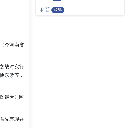
科普
4256
丘（今河南省
水之战时实行
。他东败齐，
版图最大时跨
首先表现在