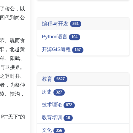
了穆公，以
四代到简公
编程与开发
261
Python语言
104
芣、騩而食
牢，北越黄
开源GIS编程
157
中牟、阳武、
与卫接界。
之登封县、
教育
5827
者，为祭仲
历史
327
陵、扶沟，
技术理论
872
时“天下”的
教育培训
16
文化
356