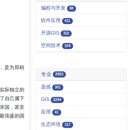
编程与开发
88
软件应用
411
开源GIS
322
空间技术
104
郑，是为郑桓
专业
2903
遥感
301
了实际独立的
了自己属下
GIS
2244
宋国，甚至
应用
41
最强盛的国
生态环境
317