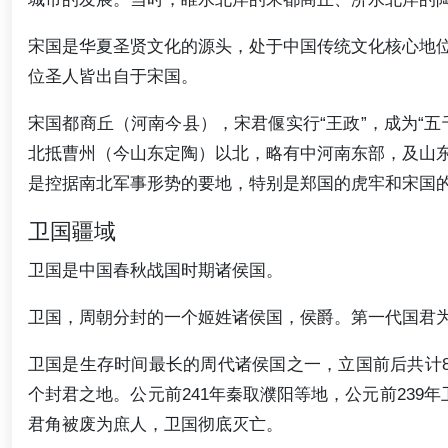
宋国是华夏圣贤文化的源头，处于中国传统文化核心地
位圣人皆出自于宋国。
宋国都商丘（河南今县），宋君偃实行“王政”，成为“
北抵曹州（今山东定陶）以北，略有中河南东部，及山
是控据南北军事形势的要地，特别是郑国的虎牢和宋国
卫国疆域
卫国是中国春秋战国时期诸侯国。
卫国，周朝分封的一个姬姓诸侯国，侯爵。第一代国君
卫国是生存时间最长的周代诸侯国之一，立国前后共计83
个封君之地。公元前241年秦取濮阳等地，公元前239
君角被废为庶人，卫国彻底灭亡。