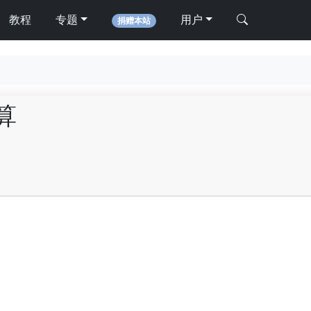
教程
专题
用户
捐赠本站
算