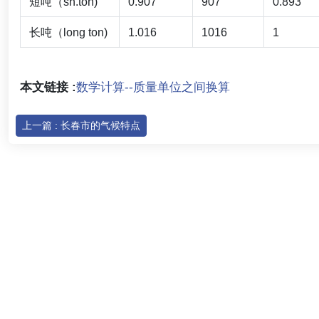
短吨（sh.ton)
0.907
907
0.893
长吨（long ton)
1.016
1016
1
本文链接 :
数学计算--质量单位之间换算
上一篇 : 长春市的气候特点