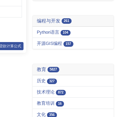
编程与开发
261
Python语言
104
开源GIS编程
157
: 贷款计算公式
教育
5827
历史
327
技术理论
872
教育培训
16
文化
356