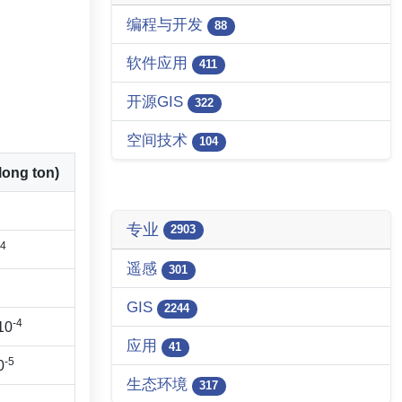
编程与开发
88
软件应用
411
开源GIS
322
空间技术
104
ng ton)
专业
2903
-4
遥感
301
GIS
2244
-4
10
应用
41
-5
0
生态环境
317