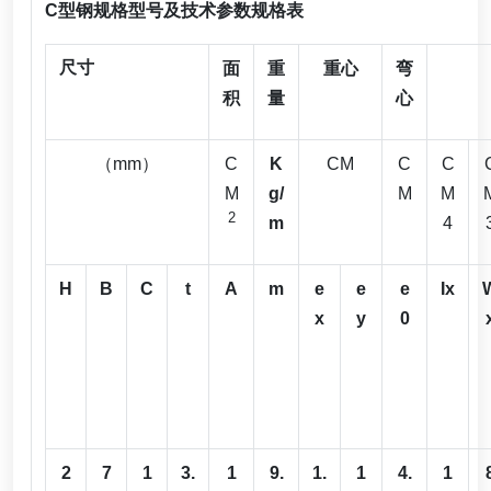
C
型钢规格型号及技术参数规格表
尺寸
面
重
重心
弯
积
量
心
（mm）
C
K
CM
C
C
M
g/
M
M
2
m
4
H
B
C
t
A
m
e
e
e
Ix
x
y
0
2
7
1
3.
1
9.
1.
1
4.
1