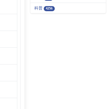
科普
4256