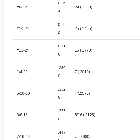
0.16
#8-32
29 (.1360)
4
0.19
#10-24
25 (.1495)
0
0.21
#12-24
16 (.1770)
6
.250
1/4-20
7 (.2010)
0
.312
5/16-18
F (.2570)
5
.375
3/8-16
5/16 (.3125)
0
.437
7/16-14
U (.3680)