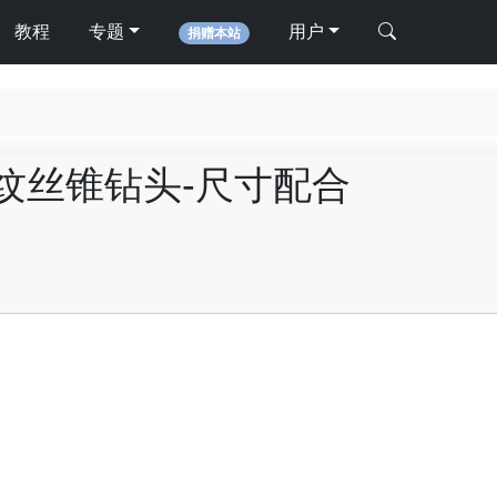
教程
专题
用户
捐赠本站
纹丝锥钻头-尺寸配合