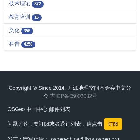
技术理论
872
教育培训
16
文化
356
科普
4256
Copyright © Since 2014. 开源地理空间基金会中文分
会
吉ICP备05002032号
OSGeo 中国中心 邮件列表
问题讨论 : 要订阅或者退订列表，请点击
订阅
发言 : 请写信给：
osgeo-china@lists.osgeo.org