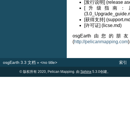
[发行说明] (release as
[升级指南：从2
(3.0_Upgrade_guide.
[获得支持] (support.md
[许可证] (licse.md)
osgEarth由您的
(
http://pelicanmapping.com
)
osgEarth 3.3 文档
»
<no title>
索引
© 版权所有 2020, Pelican Mapping. 由
Sphinx
5.3.0创建。