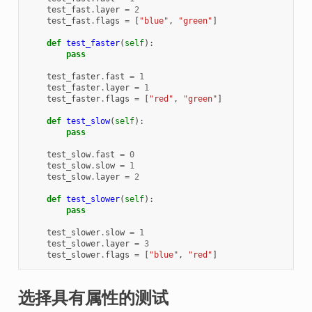
test_fast
.
layer
=
2
test_fast
.
flags
=
[
"blue"
,
"green"
]
def
test_faster
(
self
):
pass
test_faster
.
fast
=
1
test_faster
.
layer
=
1
test_faster
.
flags
=
[
"red"
,
"green"
]
def
test_slow
(
self
):
pass
test_slow
.
fast
=
0
test_slow
.
slow
=
1
test_slow
.
layer
=
2
def
test_slower
(
self
):
pass
test_slower
.
slow
=
1
test_slower
.
layer
=
3
test_slower
.
flags
=
[
"blue"
,
"red"
]
选择具有属性的测试