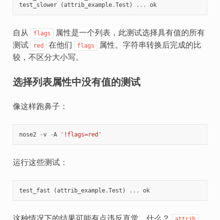
test_slower
(
attrib_example
.
Test
)
...
ok
自从
属性是一个列表，此测试选择具有值的所有
flags
测试
在他们
属性。字符串转换后完成的比
red
flags
较，不区分大小写。
选择列表属性中没有值的测试
像这样跑鼻子：
nose2
-
v
-
A
'!flags=red'
运行这些测试：
test_fast
(
attrib_example
.
Test
)
...
ok
这种情况下的结果可能有点违反直觉。什么？
attrib