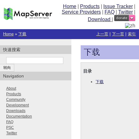
Home
|
Products
|
Issue Tracker
|
Service Providers
|
FAQ
|
Twitter
|
Download
|
Home
»
下载
上一页
|
下一页
|
索引
快速搜索
下载
目录
Navigation
下载
About
Products
Community
Development
Downloads
Documentation
FAQ
PSC
Twitter