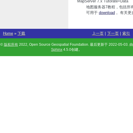
MapServer 7.x Tutorate+Data
地图服务器7教程，包括所有工
可用于
download
。有关更
Home
»
下载
上一页
|
下一页
|
索引
©
版权所有
2022, Open Source Geospatial Foundation. 最后更新于 2022-05-03. 由
Sphinx
4.5.0创建。