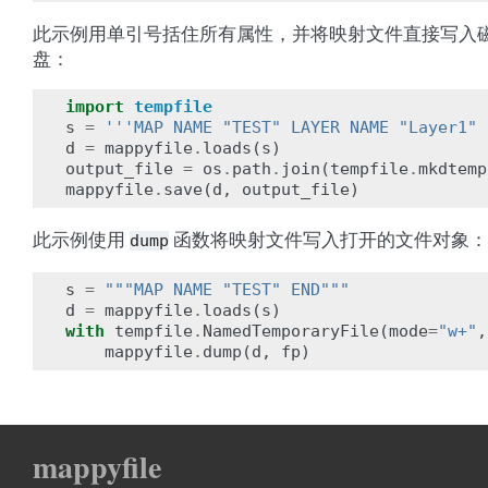
此示例用单引号括住所有属性，并将映射文件直接写入
盘：
import
tempfile
s
=
'''MAP NAME "TEST" LAYER NAME "Layer1" 
d
=
mappyfile
.
loads
(
s
)
output_file
=
os
.
path
.
join
(
tempfile
.
mkdtemp
mappyfile
.
save
(
d
,
output_file
)
此示例使用
函数将映射文件写入打开的文件对象：
dump
s
=
"""MAP NAME "TEST" END"""
d
=
mappyfile
.
loads
(
s
)
with
tempfile
.
NamedTemporaryFile
(
mode
=
"w+"
,
mappyfile
.
dump
(
d
,
fp
)
mappyfile