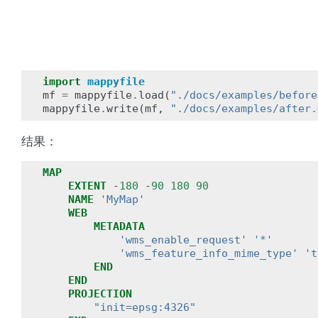
import
mappyfile
mf
=
mappyfile
.
load
(
"./docs/examples/before
mappyfile
.
write
(
mf
,
"./docs/examples/after.
结果：
MAP
EXTENT
-
180
-
90
180
90
NAME
'MyMap'
WEB
METADATA
'wms_enable_request'
'*'
'wms_feature_info_mime_type'
't
END
END
PROJECTION
"init=epsg:4326"