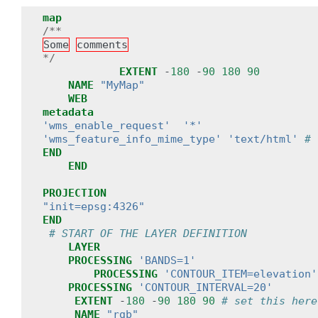
map
/**
Some
comments
*/
EXTENT
-
180
-
90
180
90
NAME
"MyMap"
WEB
metadata
'wms_enable_request'
'*'
'wms_feature_info_mime_type'
'text/html'
# 
END
END
PROJECTION
"init=epsg:4326"
END
# START OF THE LAYER DEFINITION
LAYER
PROCESSING
'BANDS=1'
PROCESSING
'CONTOUR_ITEM=elevation'
PROCESSING
'CONTOUR_INTERVAL=20'
EXTENT
-
180
-
90
180
90
# set this here
NAME
"rgb"