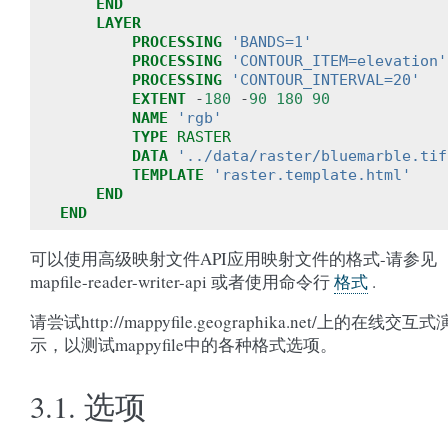
END
LAYER
PROCESSING
'BANDS=1'
PROCESSING
'CONTOUR_ITEM=elevation'
PROCESSING
'CONTOUR_INTERVAL=20'
EXTENT
-
180
-
90
180
90
NAME
'rgb'
TYPE
RASTER
DATA
'../data/raster/bluemarble.tif
TEMPLATE
'raster.template.html'
END
END
可以使用高级映射文件API应用映射文件的格式-请参见
mapfile-reader-writer-api
或者使用命令行
格式
.
请尝试http://mappyfile.geographika.net/上的在线交互式
示，以测试mappyfile中的各种格式选项。
3.1.
选项