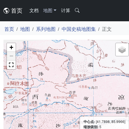
首页
文档
地图
计算
首页
地图
系列地图
中国史稿地图集
正文
+
−
中心点:
[41.7898, 85.9966]
缩放级别:
5