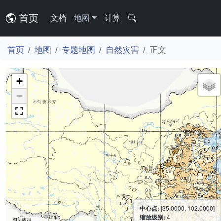
首页
文档
地图
计算
首页
地图
专题地图
自然灾害
正文
+
−
中心点:
[35.0000, 102.0000]
缩放级别:
4