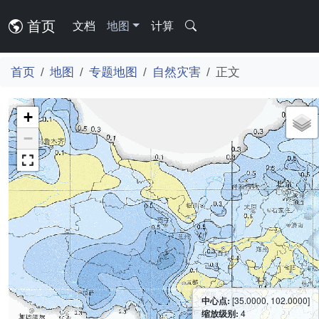
首页
文档
地图
计算
首页
地图
专题地图
自然灾害
正文
+
−
中心点:
[35.0000, 102.0000]
缩放级别:
4