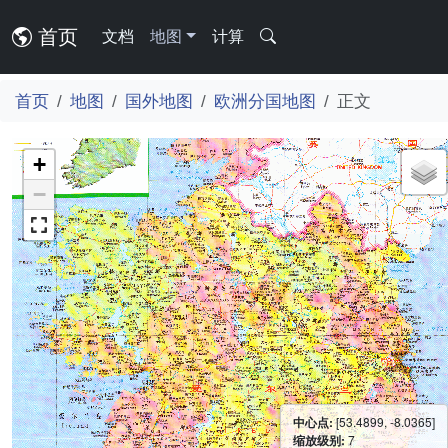
首页
文档
地图
计算
首页
地图
国外地图
欧洲分国地图
正文
+
−
中心点:
[53.4899, -8.0365]
缩放级别:
7