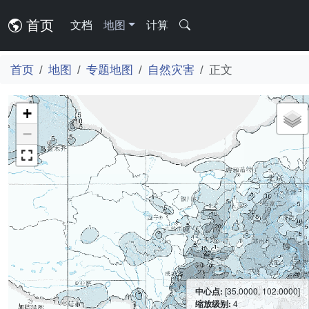
首页
文档
地图
计算
首页
地图
专题地图
自然灾害
正文
+
−
中心点:
[35.0000, 102.0000]
缩放级别:
4