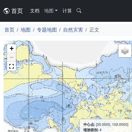
首页
文档
地图
计算
首页
地图
专题地图
自然灾害
正文
+
−
中心点:
[35.0000, 102.0000]
缩放级别:
4