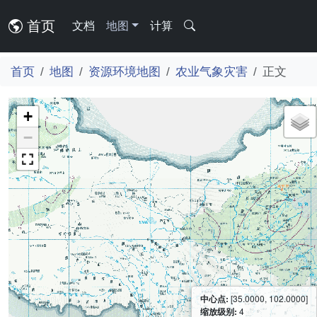
首页
文档
地图
计算
首页
地图
资源环境地图
农业气象灾害
正文
+
−
中心点:
[35.0000, 102.0000]
缩放级别:
4