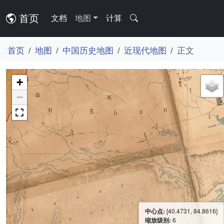
首页
文档
地图
计算
首页
地图
中国历史地图
近现代地图
正文
+
−
中心点:
[40.4731, 84.8616]
缩放级别:
6