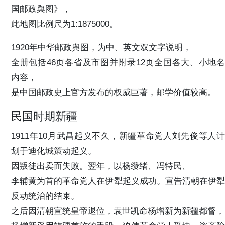
国邮政舆图》，
此地图比例尺为1:1875000。
1920年中华邮政舆图，为中、英文双文字说明，
全册包括46页各省及市图并附录12页全国各大、小地名
内容，
是中国邮政史上官方发布的权威巨著，邮学价值较高。
民国时期新疆
1911年10月武昌起义不久，新疆革命党人刘先俊等人计
划于迪化城策动起义。
因叛徒出卖而失败。翌年，以杨缵绪、冯特民、
李辅黄为首的革命党人在伊犁起义成功。宣告清朝在伊犁
反动统治的结束。
之后因清朝宣统皇帝退位，袁世凯命杨增新为新疆都督，