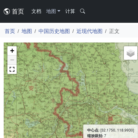
首页
文档
地图
计算
首页
地图
中国历史地图
近现代地图
正文
+
−
中心点:
[32.1750, 118.9930]
缩放级别:
7