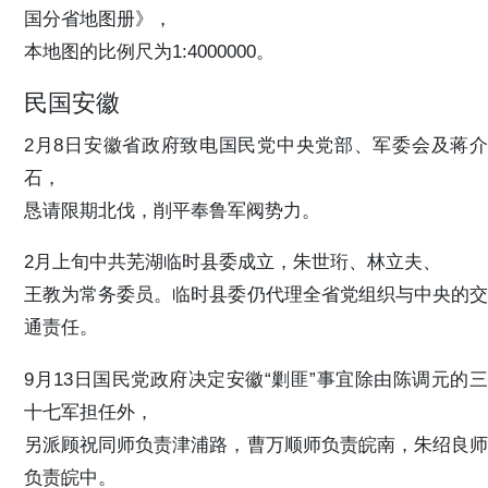
国分省地图册》，
本地图的比例尺为1:4000000。
民国安徽
2月8日安徽省政府致电国民党中央党部、军委会及蒋介
石，
恳请限期北伐，削平奉鲁军阀势力。
2月上旬中共芜湖临时县委成立，朱世珩、林立夫、
王教为常务委员。临时县委仍代理全省党组织与中央的交
通责任。
9月13日国民党政府决定安徽“剿匪”事宜除由陈调元的三
十七军担任外，
另派顾祝同师负责津浦路，曹万顺师负责皖南，朱绍良师
负责皖中。