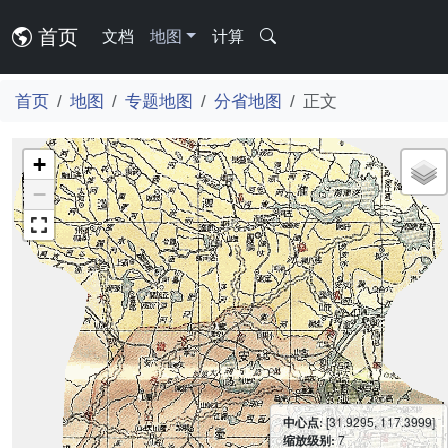
首页
文档
地图
计算
首页
地图
专题地图
分省地图
正文
+
−
中心点:
[31.9295, 117.3999]
缩放级别:
7