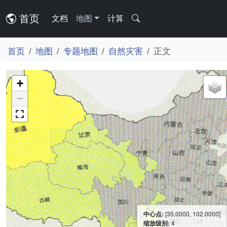
首页
文档
地图
计算
首页
地图
专题地图
自然灾害
正文
+
−
中心点:
[35.0000, 102.0000]
缩放级别:
4