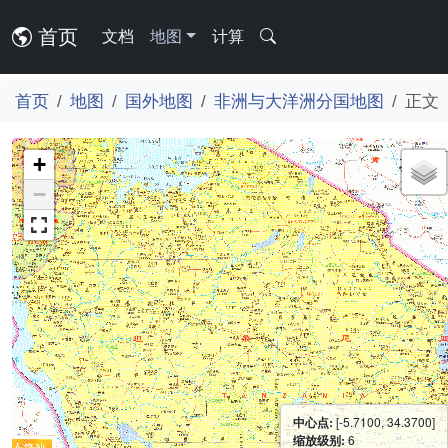
首页
文档
地图
计算
首页
地图
国外地图
非洲与大洋洲分国地图
正文
+
−
中心点:
[-5.7100, 34.3700]
缩放级别:
6