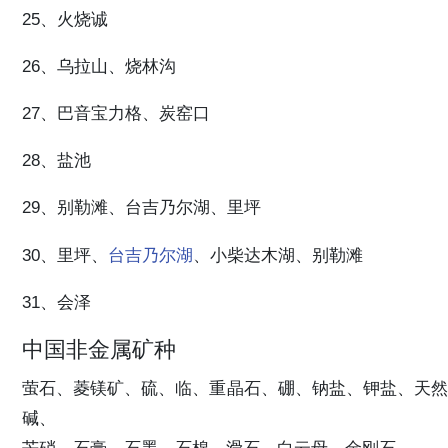
25、火烧诚
26、乌拉山、烧林沟
27、巴音宝力格、炭窑口
28、盐池
29、别勒滩、台吉乃尔湖、里坪
30、里坪、
台吉乃尔湖
、小柴达木湖、别勒滩
31、会泽
中国非金属矿种
萤石、菱镁矿、硫、临、重晶石、硼、钠盐、钾盐、天然
碱、
芒硝、石膏、石墨、石棉、滑石、白云母、金刚石。