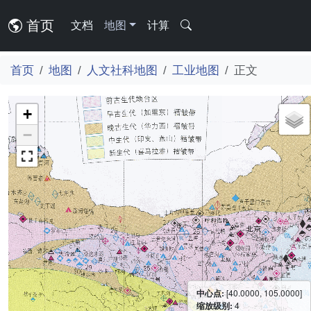
首页
文档
地图
计算
首页
地图
人文社科地图
工业地图
正文
+
−
中心点:
[40.0000, 105.0000]
缩放级别:
4