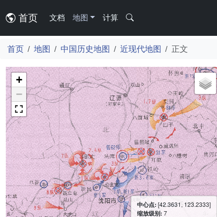
首页
文档
地图
计算
首页
地图
中国历史地图
近现代地图
正文
+
−
中心点:
[42.3631, 123.2333]
缩放级别:
7