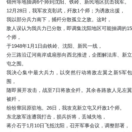
锦州等地抽调6个师到沈阳、铁岭、新民地区抗击我军。
12月28日，我军攻克彰武，歼敌1个师；为诱敌出援，
我以部分兵力南下，捕歼分散孤立之敌。这时，
敌人误认为我兵力已分散，即调集沈阳地区可能抽调的15
个师，
于1948年1月1日由铁岭、沈阳、新民一线，
分三路沿辽河南岸成扇形向西北推进，企图解法库、新立
屯之围。
我决心集中最大兵力，以突然行动将敌左翼之新5军包
围，
随即展开攻击，战至7日将敌全歼。其余各路敌人见左翼
被歼，
纷纷窜回原驻地。26日，我攻克新立屯又歼敌1个师。
东北敌军连遭我打击，损兵折将，丢城失地，
蒋介石于1月10日飞抵沈阳，召开军事会议，调整部署，