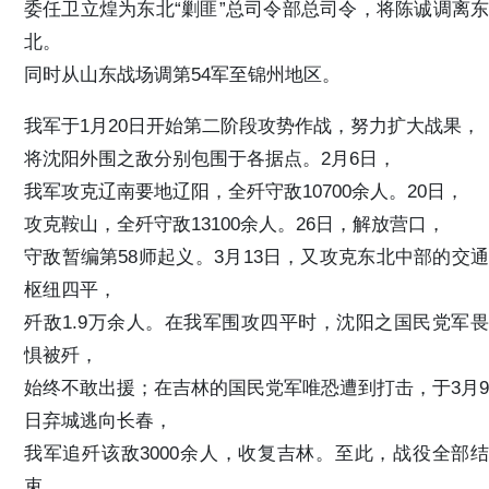
委任卫立煌为东北“剿匪”总司令部总司令，将陈诚调离东
北。
同时从山东战场调第54军至锦州地区。
我军于1月20日开始第二阶段攻势作战，努力扩大战果，
将沈阳外围之敌分别包围于各据点。2月6日，
我军攻克辽南要地辽阳，全歼守敌10700余人。20日，
攻克鞍山，全歼守敌13100余人。26日，解放营口，
守敌暂编第58师起义。3月13日，又攻克东北中部的交通
枢纽四平，
歼敌1.9万余人。在我军围攻四平时，沈阳之国民党军畏
惧被歼，
始终不敢出援；在吉林的国民党军唯恐遭到打击，于3月9
日弃城逃向长春，
我军追歼该敌3000余人，收复吉林。至此，战役全部结
束。