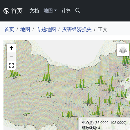
首页
文档
地图
计算
首页
地图
专题地图
灾害经济损失
正文
+
−
中心点:
[35.0000, 102.0000]
缩放级别:
4