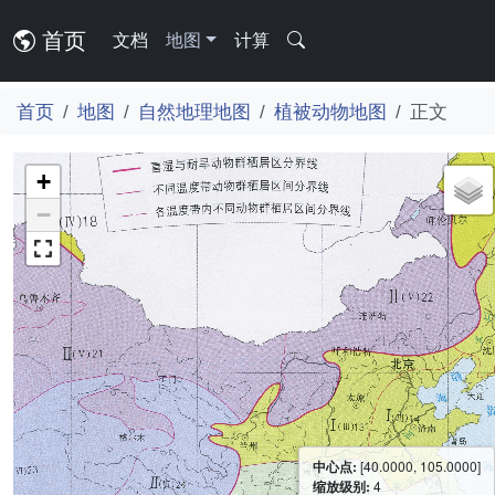
首页
文档
地图
计算
首页
地图
自然地理地图
植被动物地图
正文
+
−
中心点:
[40.0000, 105.0000]
缩放级别:
4