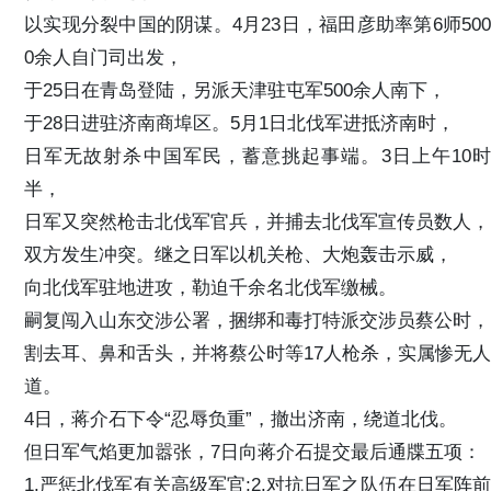
以实现分裂中国的阴谋。4月23日，福田彦助率第6师500
0余人自门司出发，
于25日在青岛登陆，另派天津驻屯军500余人南下，
于28日进驻济南商埠区。5月1日北伐军进抵济南时，
日军无故射杀中国军民，蓄意挑起事端。3日上午10时
半，
日军又突然枪击北伐军官兵，并捕去北伐军宣传员数人，
双方发生冲突。继之日军以机关枪、大炮轰击示威，
向北伐军驻地进攻，勒迫千余名北伐军缴械。
嗣复闯入山东交涉公署，捆绑和毒打特派交涉员蔡公时，
割去耳、鼻和舌头，并将蔡公时等17人枪杀，实属惨无人
道。
4日，蒋介石下令“忍辱负重”，撤出济南，绕道北伐。
但日军气焰更加嚣张，7日向蒋介石提交最后通牒五项：
1.严惩北伐军有关高级军官;2.对抗日军之队伍在日军阵前