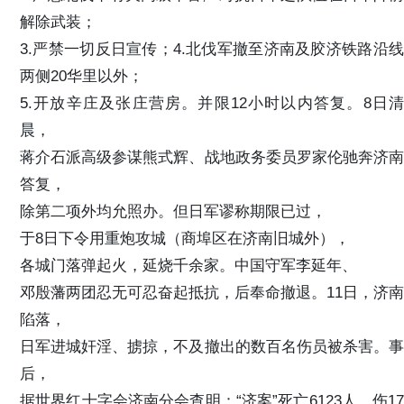
解除武装；
3.严禁一切反日宣传；4.北伐军撤至济南及胶济铁路沿线
两侧20华里以外；
5.开放辛庄及张庄营房。并限12小时以内答复。8日清
晨，
蒋介石派高级参谋熊式辉、战地政务委员罗家伦驰奔济南
答复，
除第二项外均允照办。但日军谬称期限已过，
于8日下令用重炮攻城（商埠区在济南旧城外），
各城门落弹起火，延烧千余家。中国守军李延年、
邓殷藩两团忍无可忍奋起抵抗，后奉命撤退。11日，济南
陷落，
日军进城奸淫、掳掠，不及撤出的数百名伤员被杀害。事
后，
据世界红十字会济南分会查明：“济案”死亡6123人，伤17