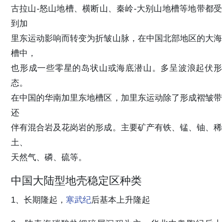
古拉山-怒山地槽、横断山、秦岭-大别山地槽等地带都受
到加
里东运动影响而转变为折皱山脉，在中国北部地区的大海
槽中，
也形成一些零星的岛状山或海底潜山。多呈波浪起伏形
态。
在中国的华南加里东地槽区，加里东运动除了形成褶皱带
还
伴有混合岩及花岗岩的形成。主要矿产有铁、锰、铀、稀
土、
天然气、磷、硫等。
中国大陆型地壳稳定区种类
1、长期隆起，
寒武纪
后基本上升隆起