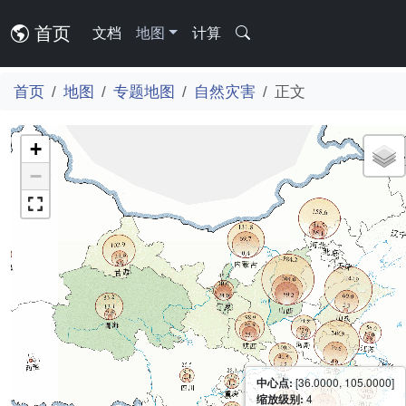
首页
文档
地图
计算
首页
地图
专题地图
自然灾害
正文
+
−
中心点:
[36.0000, 105.0000]
缩放级别:
4