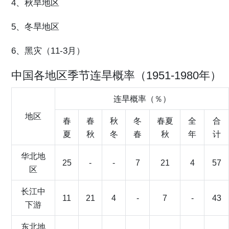
4、秋旱地区
5、冬旱地区
6、黑灾（11-3月）
中国各地区季节连旱概率（1951-1980年）
连旱概率（％）
地区
春
春
秋
冬
春夏
全
合
夏
秋
冬
春
秋
年
计
华北地
25
-
-
7
21
4
57
区
长江中
11
21
4
-
7
-
43
下游
东北地