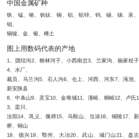
中国金属矿种
铁、锰、铬、钒钛、铜、铝、铅锌、钨、锡、锑、汞、
钼、
铜镍、金、银、稀土
图上用数码代表的产地
1、团结沟2、柳林河子、小西南岔3、兰家沟、杨家杖子
4、水厂、
裁员、马兰沟5、石人沟6、仓上、河西、河东7、渑池、
新安陕县
8、中条山9、灵宝10、金堆城11、潼峪、桐峪12、卢氏1
3、栾川、
汝阳14、巩义、偃师15、马鞍山、当涂16、铜陵17、新
桥、铜山
18、德兴19、鄂州、大冶20、武山、城门山21、盘古