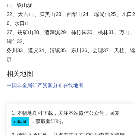
山、铁山垅
22、大吉山、归美山23、西华山24、瑶岗仙25、凡口2
6、水口山
27、锡矿山28、渣滓溪29、柿竹园30、桃林31、万山、
铜仁32、
务川33、遵义34、清镇35、东川36、会理37、天柱、锦
屏
相关地图
中国非金属矿产资源分布在线地图
1. 本幅地图可下载，关注本站微信公众号，回复
，获取验证码。
m6a5f
2. 请输入验证码，并点击其下方按钮后查看下载链