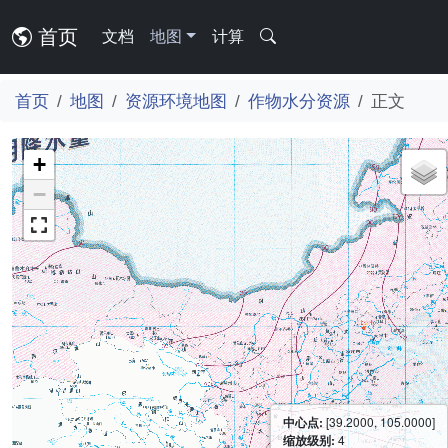
首页
文档
地图
计算
首页
地图
资源环境地图
作物水分资源
正文
+
−
中心点:
[39.2000, 105.0000]
缩放级别:
4