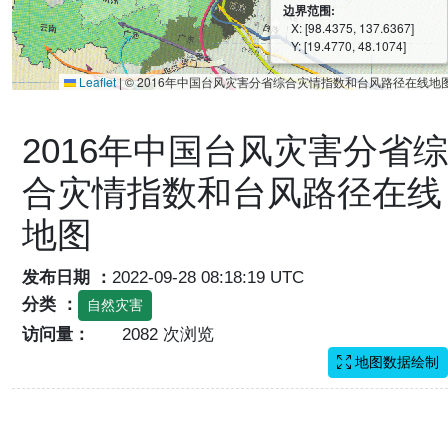
边界范围:
X: [98.4375, 137.6367]
Y: [19.4770, 48.1074]
Leaflet
|
© 2016年中国台风灾害分省综合灾情指数和台风路径在线地
2016年中国台风灾害分省综
合灾情指数和台风路径在线
地图
发布日期 ：
2022-09-28 08:18:19 UTC
分类 ：
自然灾害
访问量：
2082 次浏览
地图数据绘制