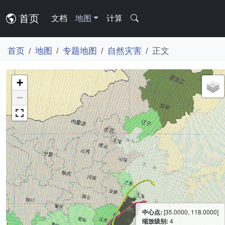
首页
文档
地图
计算
首页
地图
专题地图
自然灾害
正文
+
−
中心点:
[35.0000, 118.0000]
缩放级别:
4