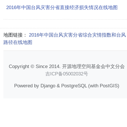
2016年中国台风灾害分省直接经济损失情况在线地图
地图链接：
2016年中国台风灾害分省综合灾情指数和台风
路径在线地图
Copyright © Since 2014. 开源地理空间基金会中文分会
吉ICP备05002032号
Powered by Django & PostgreSQL (with PostGIS)