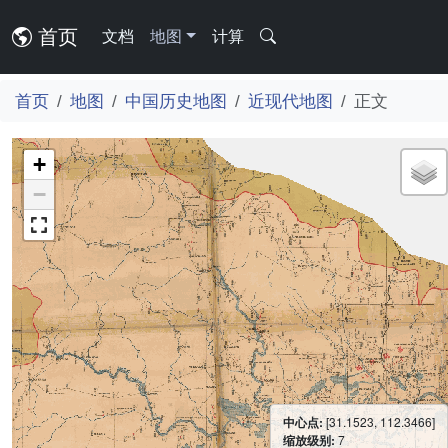
首页
文档
地图
计算
首页
地图
中国历史地图
近现代地图
正文
+
−
中心点:
[31.1523, 112.3466]
缩放级别:
7