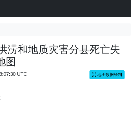
国洪涝和地质灾害分县死亡失
地图
08:07:30 UTC
地图数据绘制
览