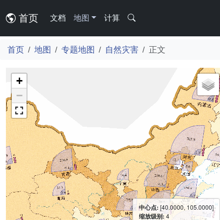
首页
文档
地图
计算
首页
地图
专题地图
自然灾害
正文
+
−
中心点:
[40.0000, 105.0000]
缩放级别:
4