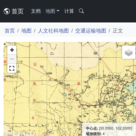
首页
文档
地图
计算
首页
地图
人文社科地图
交通运输地图
正文
+
−
中心点:
[35.0000, 102.0000]
缩放级别:
4