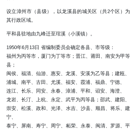
设立漳州市（县级），以龙溪县的城关区（共2个区）为
其行政区域。
平和县驻地由九峰迁至琯溪（小溪镇）。
1950年6月13日 省编制委员会确定各县、市等级：
福州为丙等市，厦门为丁等市；晋江、莆田、南安为甲等
县；
闽侯、福清、仙游、惠安、龙溪、安溪为乙等县；建瓯、
浦城、南平、古田、尤溪、福安、霞浦、福鼎、宁德、
连江、长乐、同安、永春、漳浦、平和、诏安、海澄、
龙岩、长汀、上杭、永定、武平为丙等县；邵武、建阳、
崇安、松溪、政和、光泽、水吉、沙县、顺昌、将乐、建
宁、
泰宁、屏南、寿宁、周宁、柘荣、永泰、闽清、罗源、平