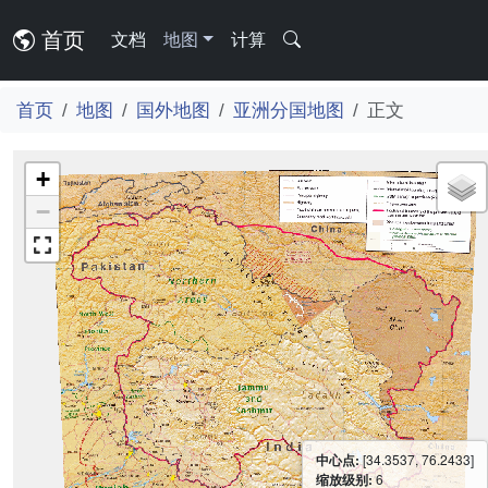
首页
文档
地图
计算
首页
地图
国外地图
亚洲分国地图
正文
+
−
中心点:
[34.3537, 76.2433]
缩放级别:
6