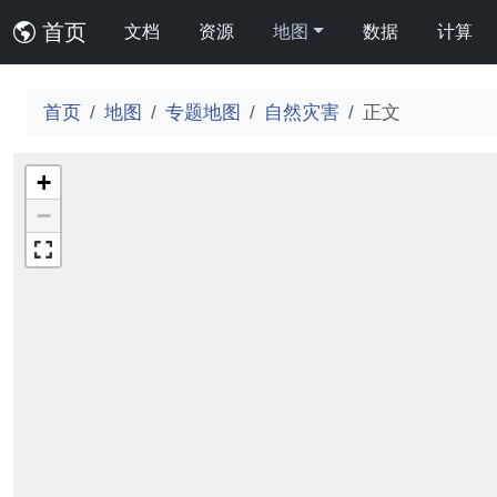
首页
文档
资源
地图
数据
计算
首页
地图
专题地图
自然灾害
正文
+
−