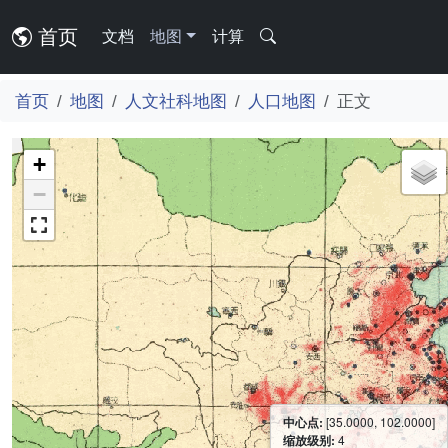
首页
文档
地图
计算
首页
地图
人文社科地图
人口地图
正文
+
−
中心点:
[35.0000, 102.0000]
缩放级别:
4