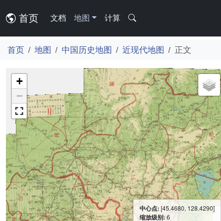
首页
文档
地图
计算
首页
地图
中国历史地图
近现代地图
正文
+
−
中心点:
[45.4680, 128.4290]
缩放级别:
6