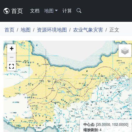
首页
文档
地图
计算
首页
地图
资源环境地图
农业气象灾害
正文
+
−
中心点:
[35.0000, 102.0000]
缩放级别:
4