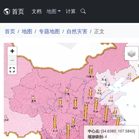
首页
文档
地图
计算
首页
地图
专题地图
自然灾害
正文
+
−
中心点:
[34.6380, 107.5843]
缩放级别:
4