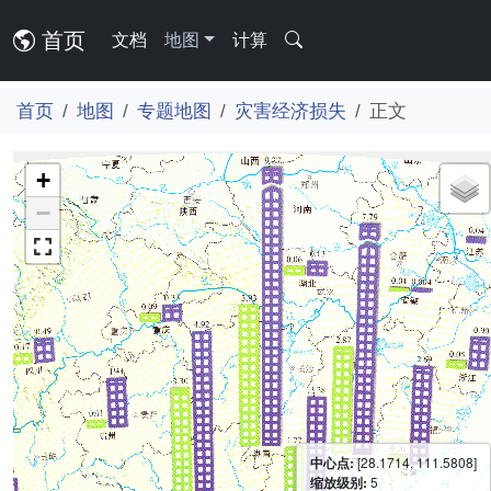
首页
文档
地图
计算
首页
地图
专题地图
灾害经济损失
正文
+
−
中心点:
[28.1714, 111.5808]
缩放级别:
5