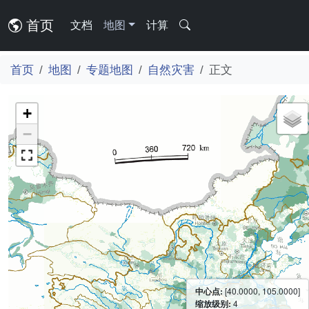
首页
文档
地图
计算
首页
地图
专题地图
自然灾害
正文
+
−
中心点:
[40.0000, 105.0000]
缩放级别:
4