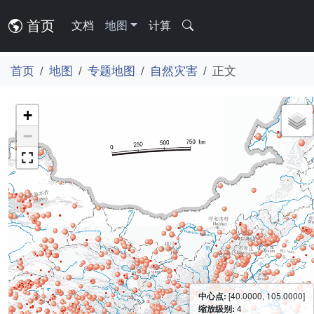
首页
文档
地图
计算
首页
地图
专题地图
自然灾害
正文
+
−
中心点:
[40.0000, 105.0000]
缩放级别:
4