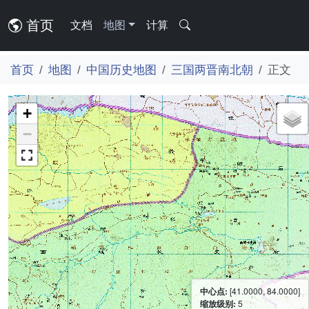
首页
文档
地图
计算
首页
地图
中国历史地图
三国两晋南北朝
正文
+
−
中心点:
[41.0000, 84.0000]
缩放级别:
5