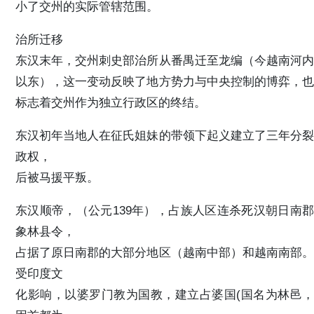
小了交州的实际管辖范围。
治所迁移
东汉末年，交州刺史部治所从番禺迁至龙编（今越南河内
以东），这一变动反映了地方势力与中央控制的博弈，也
标志着交州作为独立行政区的终结。
东汉初年当地人在征氏姐妹的带领下起义建立了三年分裂
政权，
后被马援平叛。
东汉顺帝，（公元139年），占族人区连杀死汉朝日南郡
象林县令，
占据了原日南郡的大部分地区（越南中部）和越南南部。
受印度文
化影响，以婆罗门教为国教，建立占婆国(国名为林邑，