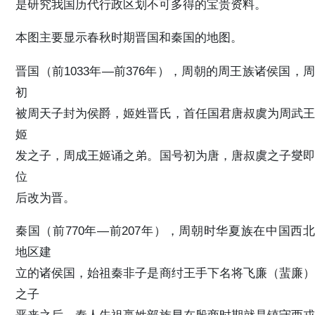
是研究我国历代行政区划不可多得的宝贵资料。
本图主要显示春秋时期晋国和秦国的地图。
晋国（前1033年—前376年），周朝的周王族诸侯国，周
初
被周天子封为侯爵，姬姓晋氏，首任国君唐叔虞为周武王
姬
发之子，周成王姬诵之弟。国号初为唐，唐叔虞之子燮即
位
后改为晋。
秦国（前770年—前207年），周朝时华夏族在中国西北
地区建
立的诸侯国，始祖秦非子是商纣王手下名将飞廉（蜚廉）
之子
恶来之后。秦人先祖嬴姓部族早在殷商时期就是镇守西戎